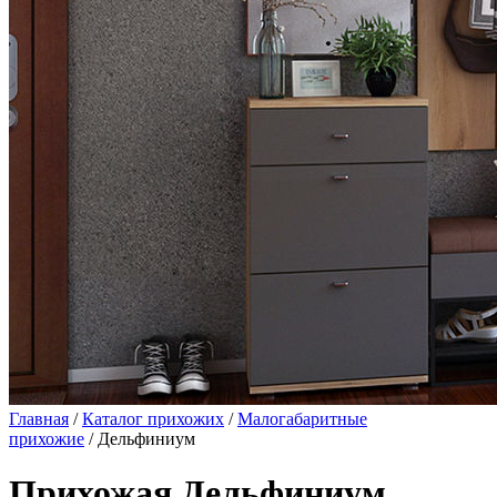
Главная
/
Каталог прихожих
/
Малогабаритные
прихожие
/ Дельфиниум
Прихожая Дельфиниум