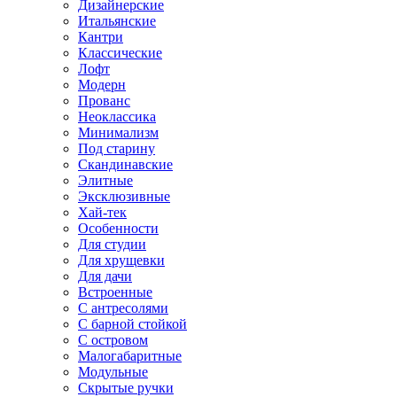
Дизайнерские
Итальянские
Кантри
Классические
Лофт
Модерн
Прованс
Неоклассика
Минимализм
Под старину
Скандинавские
Элитные
Эксклюзивные
Хай-тек
Особенности
Для студии
Для хрущевки
Для дачи
Встроенные
С антресолями
С барной стойкой
С островом
Малогабаритные
Модульные
Скрытые ручки