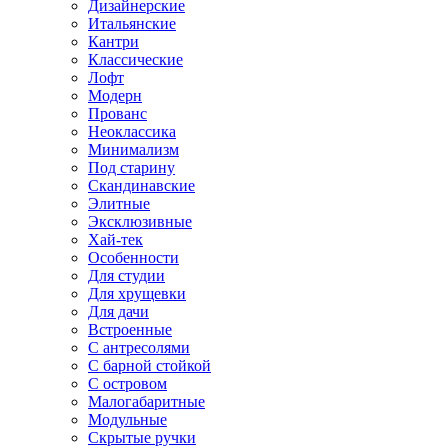
Дизайнерские
Итальянские
Кантри
Классические
Лофт
Модерн
Прованс
Неоклассика
Минимализм
Под старину
Скандинавские
Элитные
Эксклюзивные
Хай-тек
Особенности
Для студии
Для хрущевки
Для дачи
Встроенные
С антресолями
С барной стойкой
С островом
Малогабаритные
Модульные
Скрытые ручки