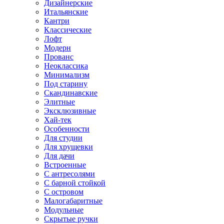
Дизайнерские
Итальянские
Кантри
Классические
Лофт
Модерн
Прованс
Неоклассика
Минимализм
Под старину
Скандинавские
Элитные
Эксклюзивные
Хай-тек
Особенности
Для студии
Для хрущевки
Для дачи
Встроенные
С антресолями
С барной стойкой
С островом
Малогабаритные
Модульные
Скрытые ручки