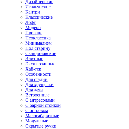
Дизайнерские
Итальянские
Кантри
Классические
Лофт
Модерн
Прованс
Неоклассика
Минимализм
Под старину
Скандинавские
Элитные
Эксклюзивные
Хай-тек
Особенности
Для студии
Для хрущевки
Для дачи
Встроенные
С антресолями
С барной стойкой
С островом
Малогабаритные
Модульные
Скрытые ручки