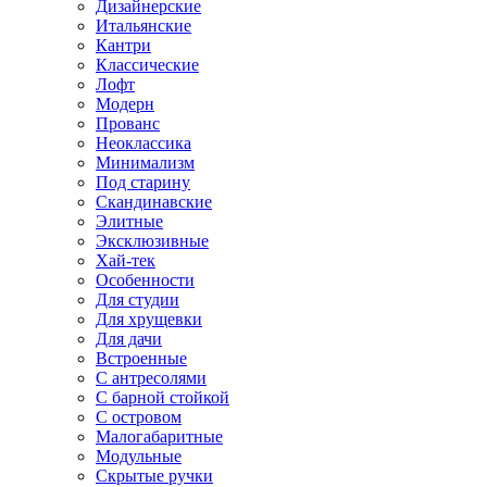
Дизайнерские
Итальянские
Кантри
Классические
Лофт
Модерн
Прованс
Неоклассика
Минимализм
Под старину
Скандинавские
Элитные
Эксклюзивные
Хай-тек
Особенности
Для студии
Для хрущевки
Для дачи
Встроенные
С антресолями
С барной стойкой
С островом
Малогабаритные
Модульные
Скрытые ручки