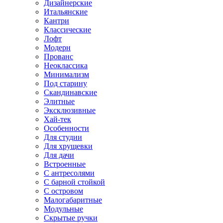
Дизайнерские
Итальянские
Кантри
Классические
Лофт
Модерн
Прованс
Неоклассика
Минимализм
Под старину
Скандинавские
Элитные
Эксклюзивные
Хай-тек
Особенности
Для студии
Для хрущевки
Для дачи
Встроенные
С антресолями
С барной стойкой
С островом
Малогабаритные
Модульные
Скрытые ручки