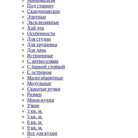
Минимализм
Под старину
Скандинавские
Элитные
Эксклюзивные
Хай-тек
Особенности
Для студии
Для хрущевки
Для дачи
Встроенные
С антресолями
С барной стойкой
С островом
Малогабаритные
Модульные
Скрытые ручки
Размер
Мини-кухни
Узкие
3 кв. м.
5 кв. м.
6 кв. м.
9 кв. м.
Все для кухни