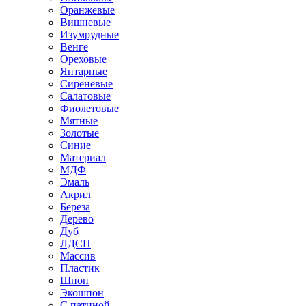
Оранжевые
Вишневые
Изумрудные
Венге
Ореховые
Янтарные
Сиреневые
Салатовые
Фиолетовые
Мятные
Золотые
Синие
Материал
МДФ
Эмаль
Акрил
Береза
Дерево
Дуб
ЛДСП
Массив
Пластик
Шпон
Экошпон
С патиной