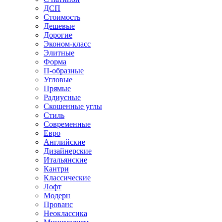
ДСП
Стоимость
Дешевые
Дорогие
Эконом-класс
Элитные
Форма
П-образные
Угловые
Прямые
Радиусные
Скошенные углы
Стиль
Современные
Евро
Английские
Дизайнерские
Итальянские
Кантри
Классические
Лофт
Модерн
Прованс
Неоклассика