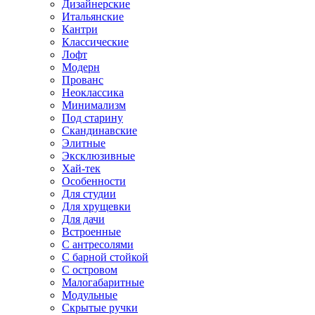
Дизайнерские
Итальянские
Кантри
Классические
Лофт
Модерн
Прованс
Неоклассика
Минимализм
Под старину
Скандинавские
Элитные
Эксклюзивные
Хай-тек
Особенности
Для студии
Для хрущевки
Для дачи
Встроенные
С антресолями
С барной стойкой
С островом
Малогабаритные
Модульные
Скрытые ручки