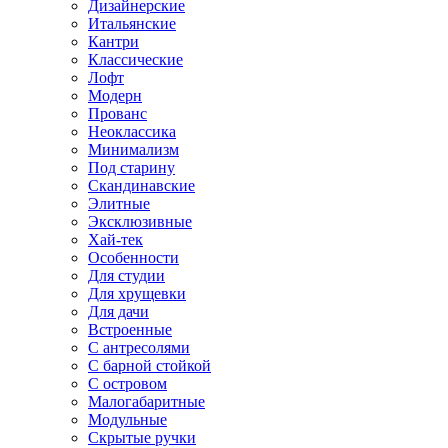
Дизайнерские
Итальянские
Кантри
Классические
Лофт
Модерн
Прованс
Неоклассика
Минимализм
Под старину
Скандинавские
Элитные
Эксклюзивные
Хай-тек
Особенности
Для студии
Для хрущевки
Для дачи
Встроенные
С антресолями
С барной стойкой
С островом
Малогабаритные
Модульные
Скрытые ручки