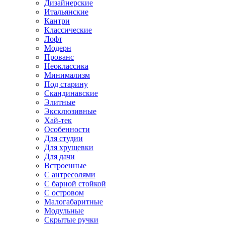
Дизайнерские
Итальянские
Кантри
Классические
Лофт
Модерн
Прованс
Неоклассика
Минимализм
Под старину
Скандинавские
Элитные
Эксклюзивные
Хай-тек
Особенности
Для студии
Для хрущевки
Для дачи
Встроенные
С антресолями
С барной стойкой
С островом
Малогабаритные
Модульные
Скрытые ручки