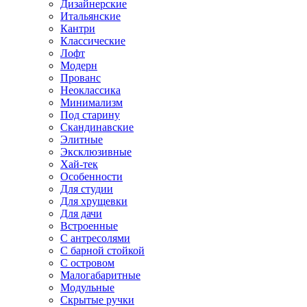
Дизайнерские
Итальянские
Кантри
Классические
Лофт
Модерн
Прованс
Неоклассика
Минимализм
Под старину
Скандинавские
Элитные
Эксклюзивные
Хай-тек
Особенности
Для студии
Для хрущевки
Для дачи
Встроенные
С антресолями
С барной стойкой
С островом
Малогабаритные
Модульные
Скрытые ручки