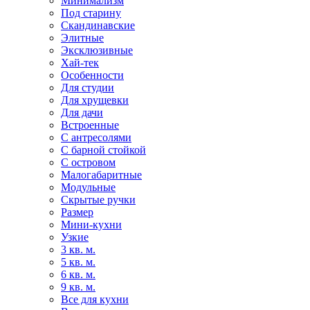
Минимализм
Под старину
Скандинавские
Элитные
Эксклюзивные
Хай-тек
Особенности
Для студии
Для хрущевки
Для дачи
Встроенные
С антресолями
С барной стойкой
С островом
Малогабаритные
Модульные
Скрытые ручки
Размер
Мини-кухни
Узкие
3 кв. м.
5 кв. м.
6 кв. м.
9 кв. м.
Все для кухни