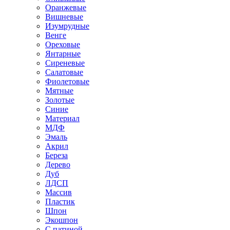
Оранжевые
Вишневые
Изумрудные
Венге
Ореховые
Янтарные
Сиреневые
Салатовые
Фиолетовые
Мятные
Золотые
Синие
Материал
МДФ
Эмаль
Акрил
Береза
Дерево
Дуб
ЛДСП
Массив
Пластик
Шпон
Экошпон
С патиной