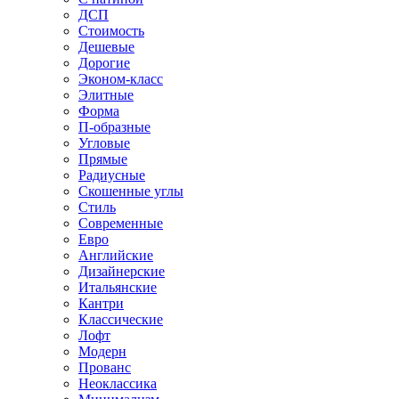
ДСП
Стоимость
Дешевые
Дорогие
Эконом-класс
Элитные
Форма
П-образные
Угловые
Прямые
Радиусные
Скошенные углы
Стиль
Современные
Евро
Английские
Дизайнерские
Итальянские
Кантри
Классические
Лофт
Модерн
Прованс
Неоклассика