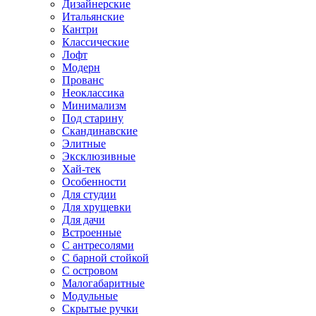
Дизайнерские
Итальянские
Кантри
Классические
Лофт
Модерн
Прованс
Неоклассика
Минимализм
Под старину
Скандинавские
Элитные
Эксклюзивные
Хай-тек
Особенности
Для студии
Для хрущевки
Для дачи
Встроенные
С антресолями
С барной стойкой
С островом
Малогабаритные
Модульные
Скрытые ручки