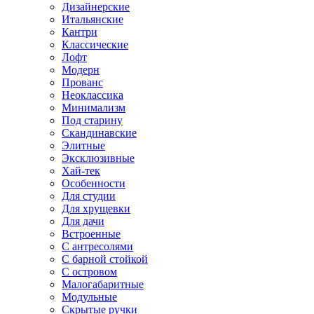
Дизайнерские
Итальянские
Кантри
Классические
Лофт
Модерн
Прованс
Неоклассика
Минимализм
Под старину
Скандинавские
Элитные
Эксклюзивные
Хай-тек
Особенности
Для студии
Для хрущевки
Для дачи
Встроенные
С антресолями
С барной стойкой
С островом
Малогабаритные
Модульные
Скрытые ручки