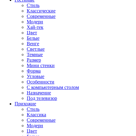
Стиль
Классические
Современные
Модерн
Хай-тек
Цвет
Белые
Венге
Светлые
Темные
Размер
Мини стенки
Форма
Угловые
Особенности
С компьютерным столом
Назначение
Под телевизор
Прихожие
Стиль
Классика
Современные
Модерн
Цвет