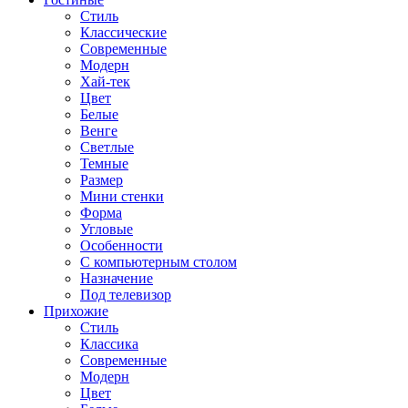
Стиль
Классические
Современные
Модерн
Хай-тек
Цвет
Белые
Венге
Светлые
Темные
Размер
Мини стенки
Форма
Угловые
Особенности
С компьютерным столом
Назначение
Под телевизор
Прихожие
Стиль
Классика
Современные
Модерн
Цвет