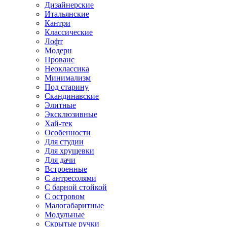
Дизайнерские
Итальянские
Кантри
Классические
Лофт
Модерн
Прованс
Неоклассика
Минимализм
Под старину
Скандинавские
Элитные
Эксклюзивные
Хай-тек
Особенности
Для студии
Для хрущевки
Для дачи
Встроенные
С антресолями
С барной стойкой
С островом
Малогабаритные
Модульные
Скрытые ручки