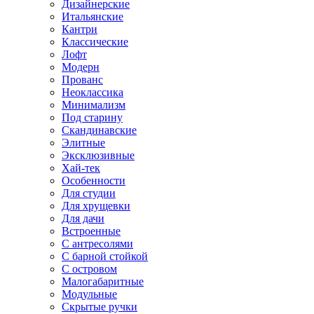
Дизайнерские
Итальянские
Кантри
Классические
Лофт
Модерн
Прованс
Неоклассика
Минимализм
Под старину
Скандинавские
Элитные
Эксклюзивные
Хай-тек
Особенности
Для студии
Для хрущевки
Для дачи
Встроенные
С антресолями
С барной стойкой
С островом
Малогабаритные
Модульные
Скрытые ручки